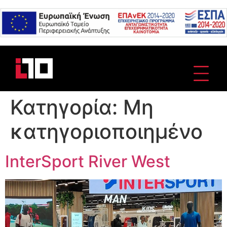
Google
Recaptcha
Κατηγορία:
Μη
κατηγοριοποιημένο
InterSport River West